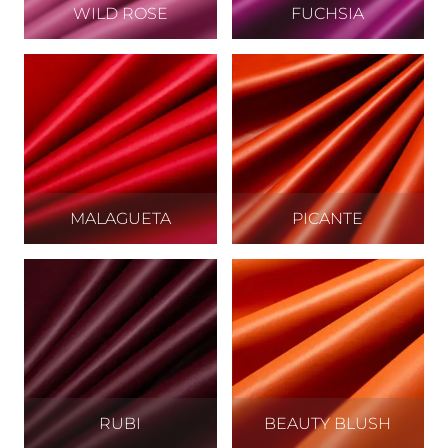
WILD ROSE
FUCHSIA
MALAGUETA
PICANTE
RUBI
BEAUTY BLUSH