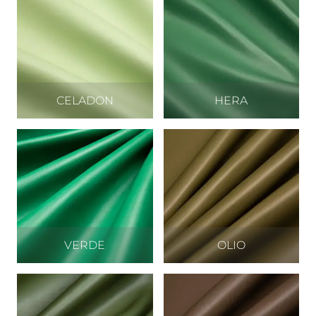
CELADON
HERA
VERDE
OLIO