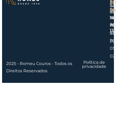
En
IN
32
Sá
Fox
CO
Rio
da
La
No
7h
às
Bai
Ha
13
Sã
93
Pa
20
05
02
Política de
2025 - Romeu Couros - Todos os
privacidade
Direitos Reservados