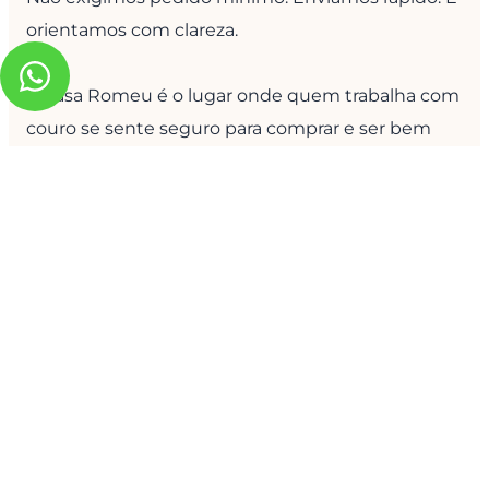
orientamos com clareza.
A Casa Romeu é o lugar onde quem trabalha com
couro se sente seguro para comprar e ser bem
atendido. Se você precisa de soluções que
funcionam — e funcionam de verdade —, conte
com a gente para oferecer mais do que insumos:
oferecemos confiança.
SOLICITE UM CATÁLOGO
Ma
Fili
SO
SP
RS
A
(11)