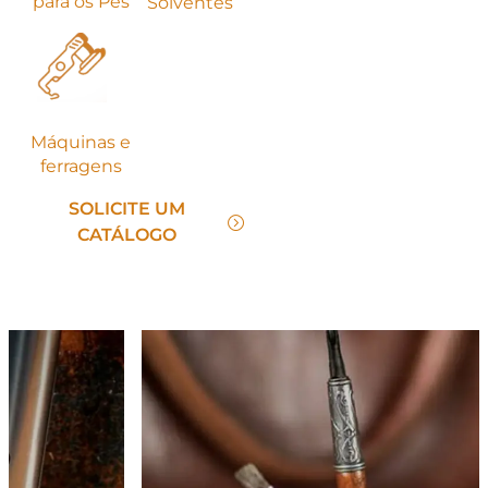
para os Pés
Solventes
Máquinas e
ferragens
SOLICITE UM
CATÁLOGO