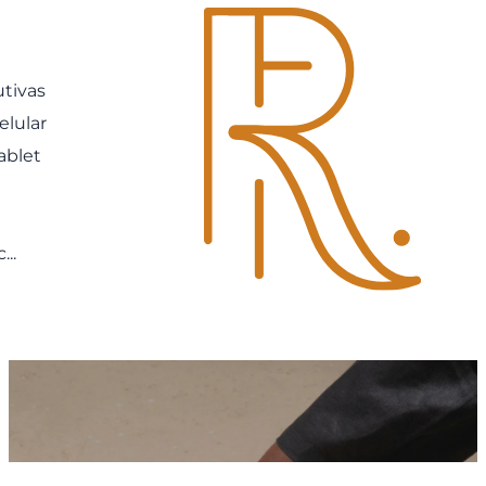
utivas
elular
ablet
...