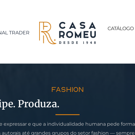
CATÁLOGO
NAL TRADER
FASHION
ipe. Produza.
xpressar e que a individualidade humana pede formas i
rs autorais até grandes grupos do setor fashion — semp