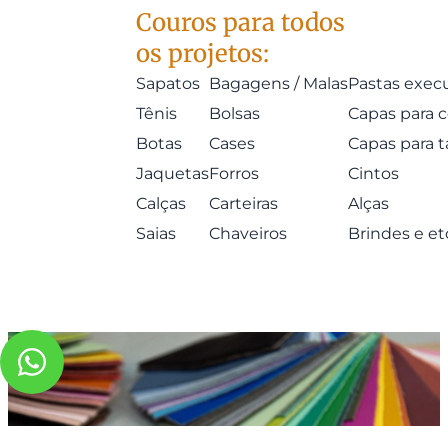
Couros para todos
os projetos:
Sapatos
Bagagens / Malas
Pastas exec
Tênis
Bolsas
Capas para c
Botas
Cases
Capas para t
Jaquetas
Forros
Cintos
Calças
Carteiras
Alças
Saias
Chaveiros
Brindes e etc