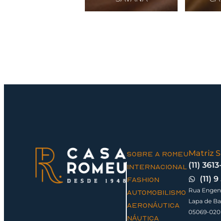
Matriz 
SOBRE A ROMEU
(11) 361
INTERNACIONAL
(11) 
FASHION
Rua Engenh
AUTOMOBILISMO
Lapa de Ba
AERONÁUTICA
05069-020
NÁUTICA